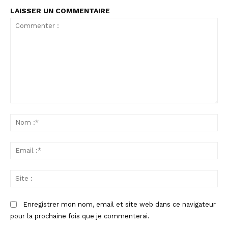
LAISSER UN COMMENTAIRE
Commenter
:
No
:*
Ema
:*
Sit
:
Enregistrer mon nom, email et site web dans ce navigateur
pour la prochaine fois que je commenterai.