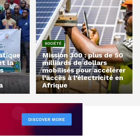
SOCIÉTÉ
atique
Mission 300 : plus de 50
et la
milliards de dollars
s
mobilisés pour accélérer
l’accès à l’électricité en
a
Afrique