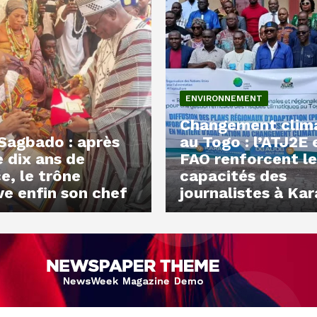
ENVIRONNEMENT
Changement clim
Sagbado : après
au Togo : l’ATJ2E 
e dix ans de
FAO renforcent le
e, le trône
capacités des
ve enfin son chef
journalistes à Kar