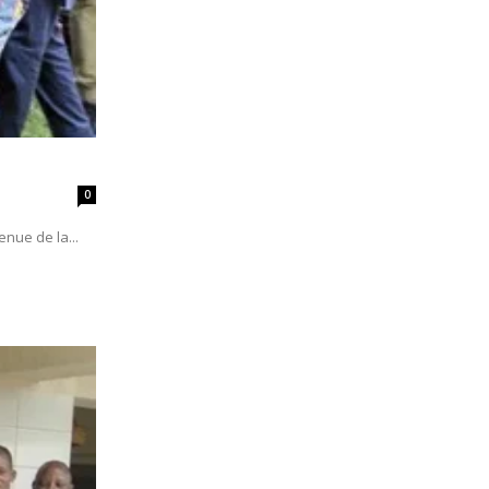
0
nue de la...