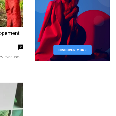
loppement
0
25, avec une...