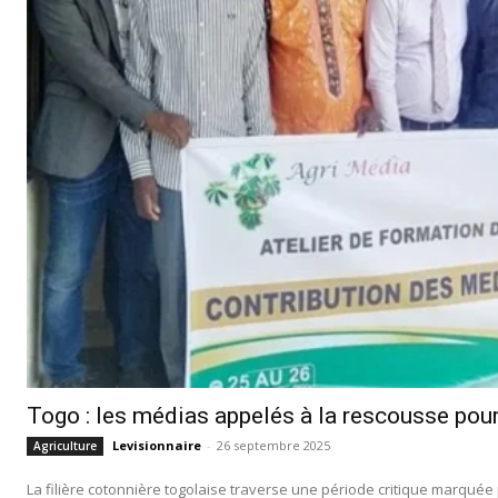
Togo : les médias appelés à la rescousse pour r
Levisionnaire
-
26 septembre 2025
Agriculture
La filière cotonnière togolaise traverse une période critique marquée