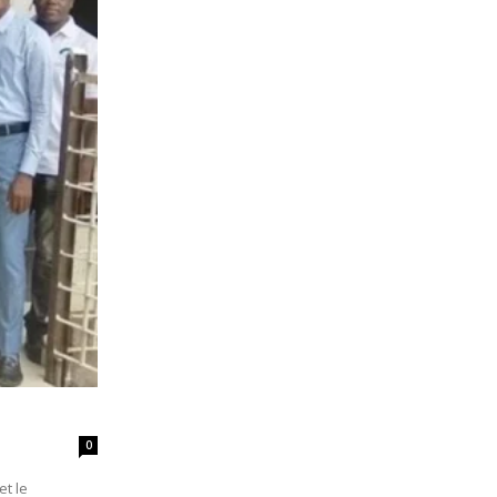
0
et le