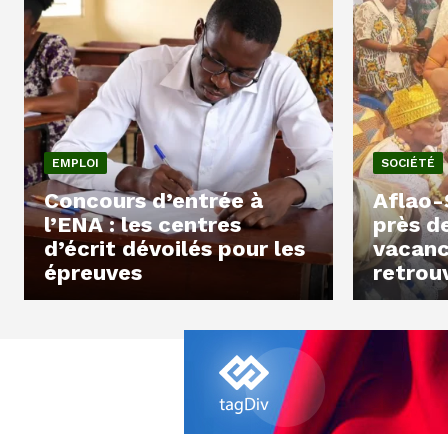
EMPLOI
SOCIÉTÉ
Concours d’entrée à
Aflao-
l’ENA : les centres
près d
d’écrit dévoilés pour les
vacanc
épreuves
retrou