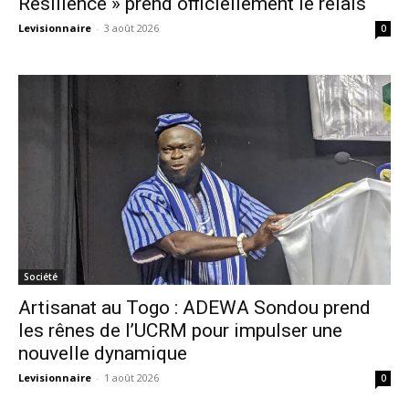
Résilience » prend officiellement le relais
Levisionnaire
-
3 août 2026
0
Société
Artisanat au Togo : ADEWA Sondou prend
les rênes de l’UCRM pour impulser une
nouvelle dynamique
Levisionnaire
-
1 août 2026
0