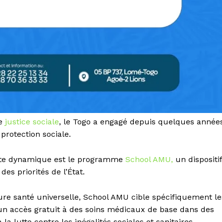
de
justice sociale
, le Togo a engagé depuis quelques année
protection sociale.
cette dynamique est le programme
School AMU,
un dispositif
es priorités de l’État.
ture santé universelle, School AMU cible spécifiquement le
e un accès gratuit à des soins médicaux de base dans des
la lutte contre les inégalités sociales et sanitaires.