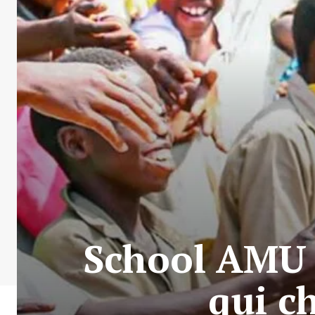
School AMU :
qui c