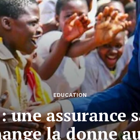
EDUCATION
 une assurance s
hange la donne a