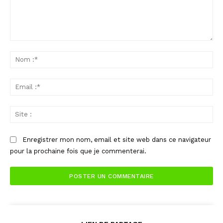
Commenter
:
No
:*
Ema
:*
Sit
:
Enregistrer mon nom, email et site web dans ce navigateur
pour la prochaine fois que je commenterai.