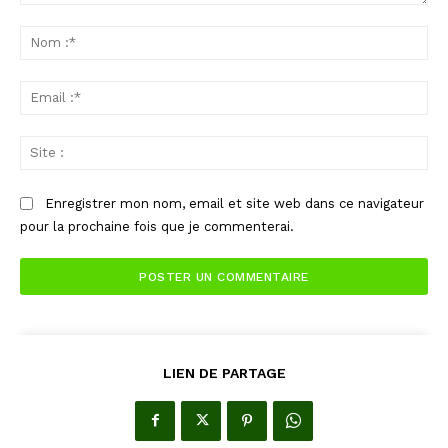
Commenter
:
No
:*
Ema
:*
Sit
:
Enregistrer mon nom, email et site web dans ce navigateur
pour la prochaine fois que je commenterai.
LIEN DE PARTAGE