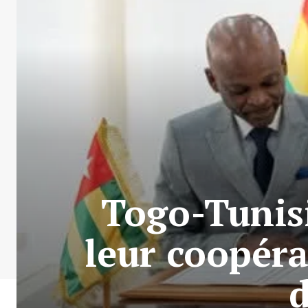
Togo-Tunisi
leur coopéra
d