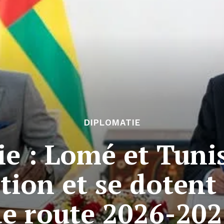
DIPLOMATIE
e : Lomé et Tuni
tion et se dotent 
e route 2026-202