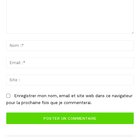
Commenter
:
No
:*
Ema
:*
Sit
:
Enregistrer mon nom, email et site web dans ce navigateur
pour la prochaine fois que je commenterai.