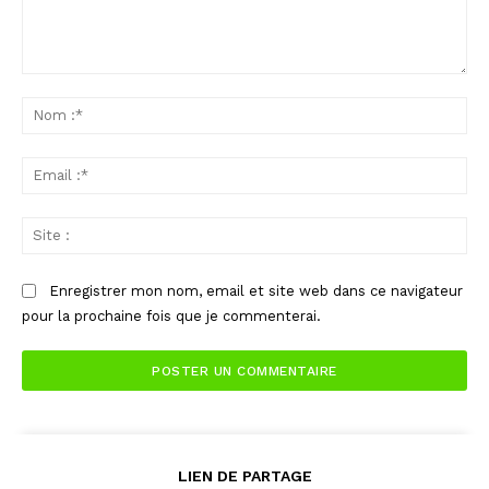
Commenter
:
No
:*
Ema
:*
Sit
:
Enregistrer mon nom, email et site web dans ce navigateur
pour la prochaine fois que je commenterai.
LIEN DE PARTAGE