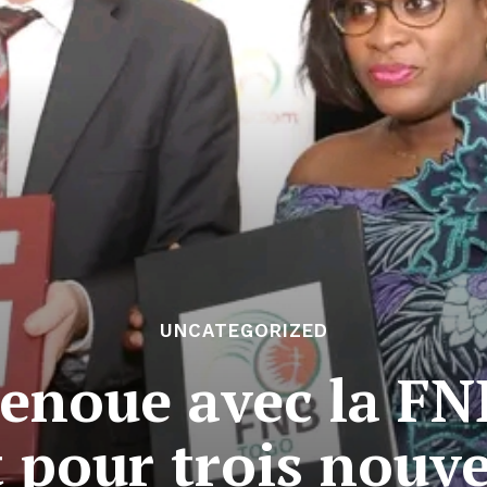
UNCATEGORIZED
noue avec la FN
 pour trois nouv