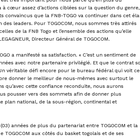
 à cœur assez d’actions ciblées sur la question du genre,
orts convaincus que la FNB-TOGO va continuer dans cet él
n des leaders. Pour TOGOCOM, nous sommes très attirés
 celles de la FNB Togo et l’ensemble des actions qu’elle
ne LEGAGNEUR, Directeur Général de TOGOCOM.
GO a manifesté sa satisfaction. « C’est un sentiment de
 années avec notre partenaire privilégié. Et que le contrat so
n véritable défi encore pour le bureau fédéral qui voit ce
ncore donner le meilleur de nous-mêmes avec surtout le
s qu’avec cette confiance reconduite, nous aurons
nous pousser vers des sommets afin de donner plus
le plan national, de la sous-région, continental et
is (03) années de plus du partenariat entre TOGOCOM et la
e TOGOCOM aux côtés du basket togolais et de ses