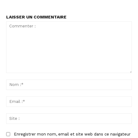
LAISSER UN COMMENTAIRE
Commenter
:
No
:*
Ema
:*
Sit
:
Enregistrer mon nom, email et site web dans ce navigateur