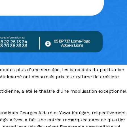
 depuis plus d’une semaine, les candidats du parti Union
’Atakpamé ont désormais pris leur rythme de croisière.
otidienne, a été le théâtre d’une mobilisation exceptionnel
candidats Georges Aidam et Yawa Kouigan, respectivement
 législatives, a fait une entrée remarquée dans ce quartier
armi lesquels figuraient l’honorable Ametodji Yaouvi,