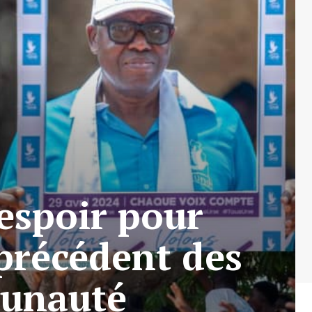
espoir pour
précédent des
munauté