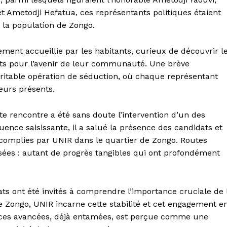
t Ametodji Hefatua, ces représentants politiques étaient
 la population de Zongo.
ement accueillie par les habitants, curieux de découvrir l
ats pour l’avenir de leur communauté. Une brève
éritable opération de séduction, où chaque représentant
teurs présents.
 rencontre a été sans doute l’intervention d’un des
nce saisissante, il a salué la présence des candidats et
accomplies par UNIR dans le quartier de Zongo. Routes
sées : autant de progrès tangibles qui ont profondément
ts ont été invités à comprendre l’importance cruciale de 
de Zongo, UNIR incarne cette stabilité et cet engagement e
 ces avancées, déjà entamées, est perçue comme une