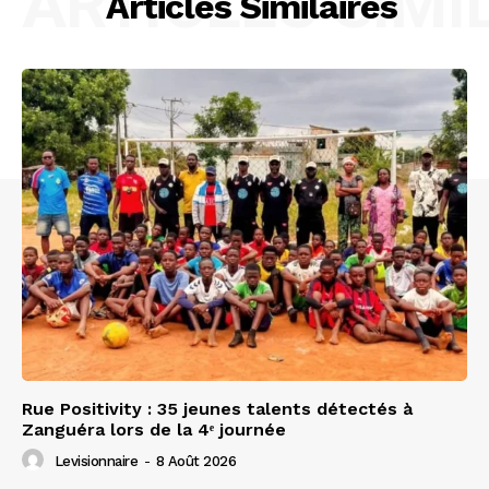
ARTICLES SIMI
Articles Similaires
Rue Positivity : 35 jeunes talents détectés à
Zanguéra lors de la 4ᵉ journée
Levisionnaire
-
8 Août 2026