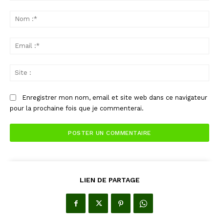
Commenter
:
No
:*
Ema
:*
Sit
:
Enregistrer mon nom, email et site web dans ce navigateur
pour la prochaine fois que je commenterai.
LIEN DE PARTAGE