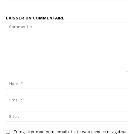
LAISSER UN COMMENTAIRE
Commenter
:
No
:*
Ema
:*
Sit
:
Enregistrer mon nom, email et site web dans ce navigateur