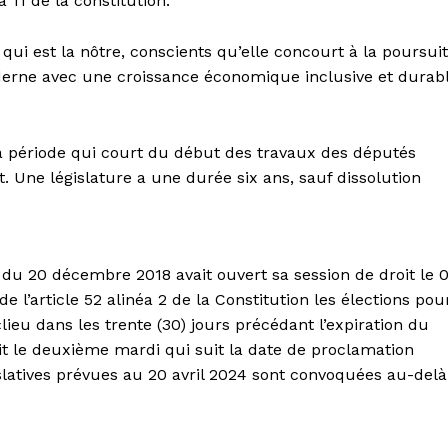
 11 de la constitution.
ui est la nôtre, conscients qu’elle concourt à la poursui
derne avec une croissance économique inclusive et durab
 la période qui court du début des travaux des députés
t. Une législature a une durée six ans, sauf dissolution
es du 20 décembre 2018 avait ouvert sa session de droit le 
 l’article 52 alinéa 2 de la Constitution les élections pou
ieu dans les trente (30) jours précédant l’expiration du
it le deuxième mardi qui suit la date de proclamation
gislatives prévues au 20 avril 2024 sont convoquées au-delà