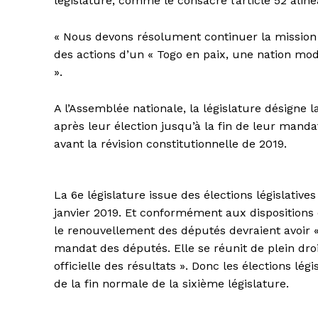
législature, comme le consacre l’article 52 alinéa
« Nous devons résolument continuer la mission q
des actions d’un « Togo en paix, une nation mo
».
A l’Assemblée nationale, la législature désigne
après leur élection jusqu’à la fin de leur manda
avant la révision constitutionnelle de 2019.
La 6e législature issue des élections législativ
janvier 2019. Et conformément aux dispositions de
le renouvellement des députés devraient avoir «l
mandat des députés. Elle se réunit de plein dro
officielle des résultats ». Donc les élections lé
de la fin normale de la sixième législature.