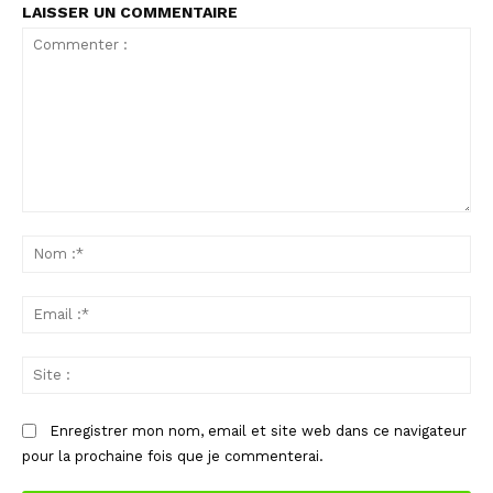
LAISSER UN COMMENTAIRE
Commenter
:
No
:*
Ema
:*
Sit
:
Enregistrer mon nom, email et site web dans ce navigateur
pour la prochaine fois que je commenterai.