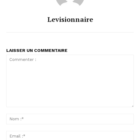
Levisionnaire
LAISSER UN COMMENTAIRE
Commenter
:
No
:*
Ema