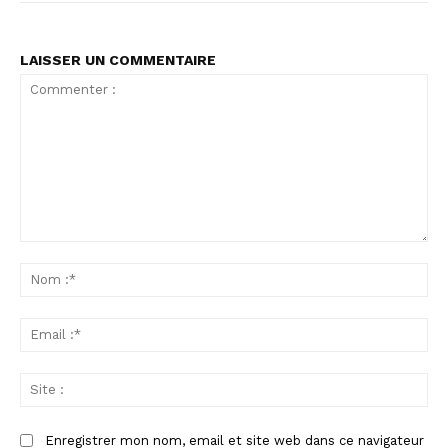
LAISSER UN COMMENTAIRE
Commenter
:
No
:*
Ema
:*
Sit
:
Enregistrer mon nom, email et site web dans ce navigateur