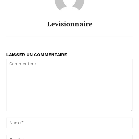
Levisionnaire
LAISSER UN COMMENTAIRE
Commenter
:
No
:*
Ema