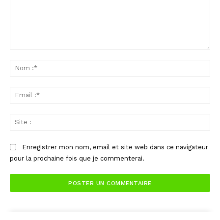
Commenter
:
No
:*
Ema
:*
Sit
:
Enregistrer mon nom, email et site web dans ce navigateur
pour la prochaine fois que je commenterai.