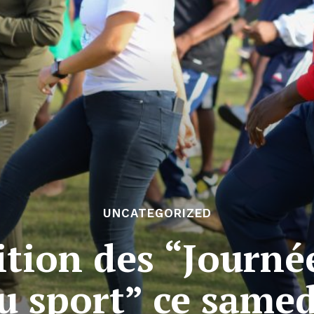
UNCATEGORIZED
tion des “Journé
u sport” ce same