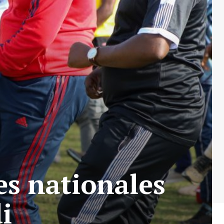
es nationales
di