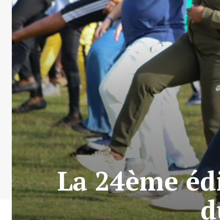
La 24ème édi
d