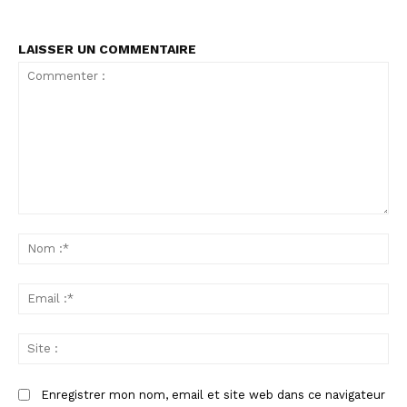
LAISSER UN COMMENTAIRE
Commenter
:
No
:*
Ema
:*
Sit
:
Enregistrer mon nom, email et site web dans ce navigateur