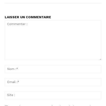
LAISSER UN COMMENTAIRE
Commenter
:
No
:*
Ema
:*
Sit
: