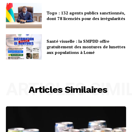
Togo : 132 agents publics sanctionnés,
dont 78 licenciés pour des irrégularités
Santé visuelle : la SMPDD offre
gratuitement des montures de lunettes
aux populations à Lomé
ARTICLES SIMI
Articles Similaires