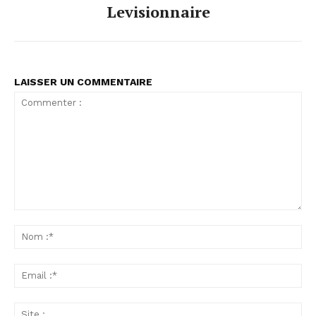
Levisionnaire
LAISSER UN COMMENTAIRE
Commenter
:
No
:*
Ema
:*
Sit