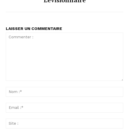
LAISSER UN COMMENTAIRE
Commenter
:
No
:*
Ema
:*
Sit
: