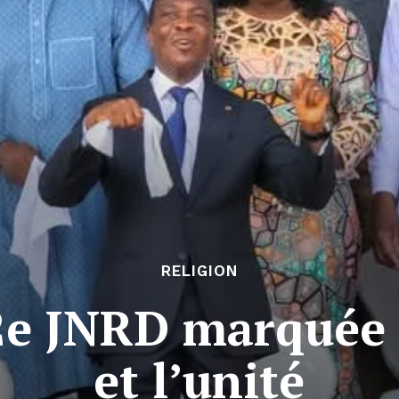
RELIGION
2e JNRD marquée p
et l’unité