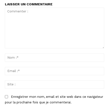
LAISSER UN COMMENTAIRE
Commenter
:
No
:*
Ema
:*
Sit
:
Enregistrer mon nom, email et site web dans ce navigateur
pour la prochaine fois que je commenterai.