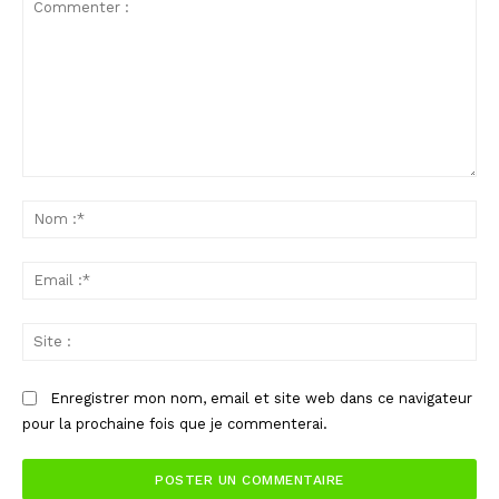
Commenter
:
No
:*
Ema
:*
Sit
:
Enregistrer mon nom, email et site web dans ce navigateur
pour la prochaine fois que je commenterai.