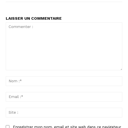
LAISSER UN COMMENTAIRE
Commenter
:
No
:*
Ema
:*
Sit
:
Enregistrer mon nom, email et site web dans ce navigateur