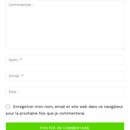
Commenter
:
No
:*
Ema
:*
Sit
:
Enregistrer mon nom, email et site web dans ce navigateur
pour la prochaine fois que je commenterai.