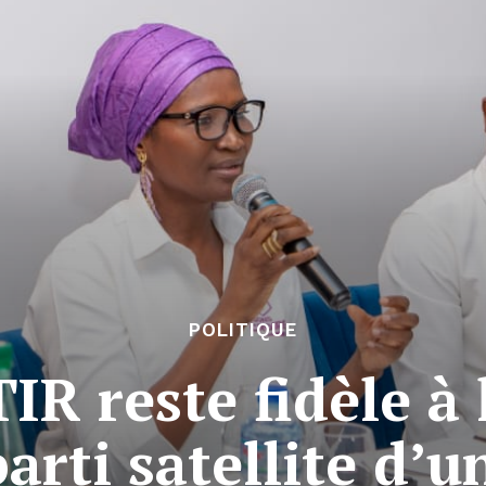
POLITIQUE
IR reste fidèle à
arti satellite d’u