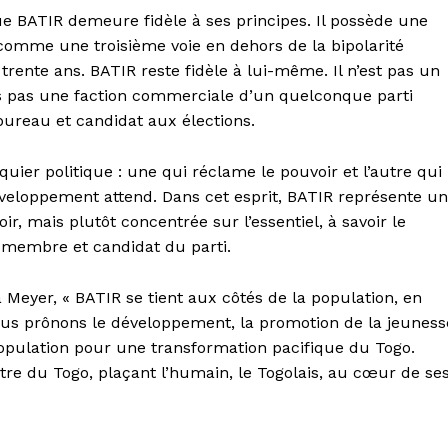
que BATIR demeure fidèle à ses principes. Il possède une
t comme une troisième voie en dehors de la bipolarité
trente ans. BATIR reste fidèle à lui-même. Il n’est pas un
es pas une faction commerciale d’un quelconque parti
bureau et candidat aux élections.
hiquier politique : une qui réclame le pouvoir et l’autre qui
éveloppement attend. Dans cet esprit, BATIR représente u
ir, mais plutôt concentrée sur l’essentiel, à savoir le
 membre et candidat du parti.
 Meyer, « BATIR se tient aux côtés de la population, en
ous prônons le développement, la promotion de la jeuness
opulation pour une transformation pacifique du Togo.
-être du Togo, plaçant l’humain, le Togolais, au cœur de se