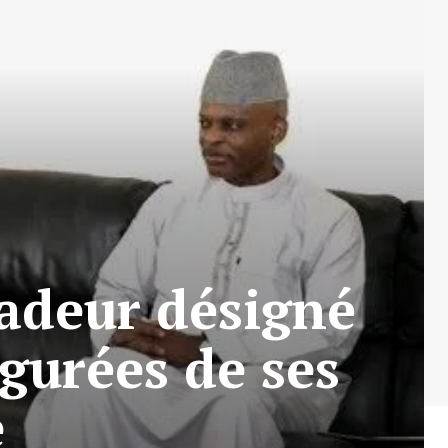
sadeur désigné
igurées de ses
e