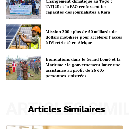
Changement climatique au Togo :
l’ATJ2E et la FAO renforcent les
capacités des journalistes à Kara
Mission 300 : plus de 50 milliards de
dollars mobilisés pour accélérer l’accès
à l’électricité en Afrique
Inondations dans le Grand Lomé et la
Maritime : le gouvernement lance une
assistance au profit de 26 603
personnes sinistrées
ARTICLES SIMI
Articles Similaires